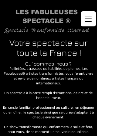
LES FABULEUSES
SPECTACLE ®
Spectacle Transformiste itinérant
Votre spectacle sur
toute la France !
Qui sommes-nous ?
Pailletées, strassées ou habillées de plumes, Les
Fabuleuses
®
artistes transformistes, vous feront vivre
et revivre de nombreux artistes français ou
internationaux.
Un spectacle à la carte rempli d'émotions, de rire et de
bonne humeur.
En cercle familial, professionnel ou culturel, en déjeuner
ou en dîner, le spectacle ainsi que sa durée s'adaptent à
chaque événement.
Un show transformiste qui enflammera la salle et fera,
pour vous, de ce moment un souvenir inoubliable.