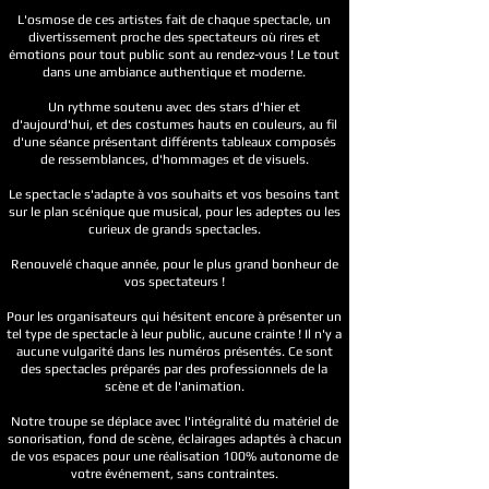
L'osmose de ces artistes fait de chaque spectacle, un
divertissement proche des spectateurs où rires et
émotions pour tout public sont au rendez-vous ! Le tout
dans une ambiance authentique et moderne.
Un rythme soutenu avec des stars d'hier et
d'aujourd'hui, et des costumes hauts en couleurs, au fil
d'une séance présentant différents tableaux composés
de ressemblances, d'hommages et de visuels.
Le spectacle s'adapte à vos souhaits et vos besoins tant
sur le plan scénique que musical, pour les adeptes ou les
curieux de grands spectacles.
Renouvelé chaque année, pour le plus grand bonheur de
vos spectateurs !
Pour les organisateurs qui hésitent encore à présenter un
tel type de spectacle à leur public, aucune crainte ! Il n'y a
aucune vulgarité dans les numéros présentés. Ce sont
des spectacles préparés par des professionnels de la
scène et de l'animation.
Notre troupe se déplace avec l'intégralité du matériel de
sonorisation, fond de scène, éclairages adaptés à chacun
de vos espaces pour une réalisation 100% autonome de
votre événement, sans contraintes.